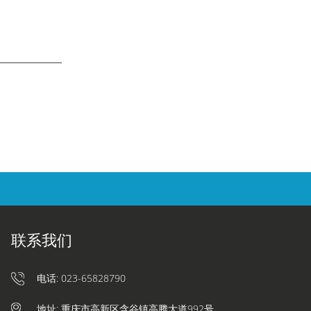
联系我们
电话: 023-65828790
地址: 重庆市高新区含谷镇高腾大道992号