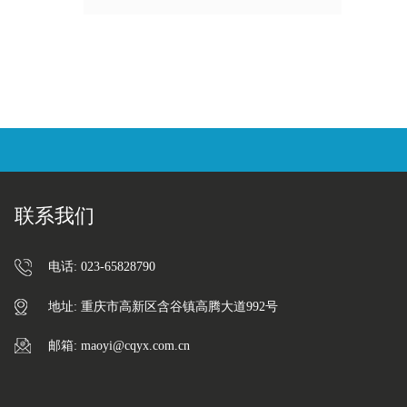
指定的供应商，长期与该行业的许多著
名客户合作，如Greenworks、Ryobi、
TTI、Alamo Group、Briggs&Stratton和
Generac。
联系我们
电话: 023-65828790
地址: 重庆市高新区含谷镇高腾大道992号
邮箱: maoyi@cqyx.com.cn