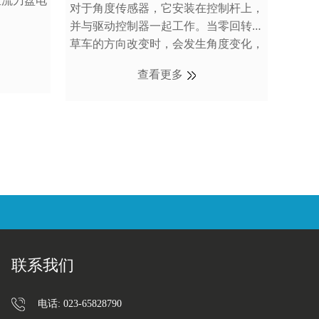
刷直流刀盘电
对于角度传感器，它安装在控制杆上，
并与驱动控制器一起工作。当零回转割
69
草车的方向改变时，会发生角度变化，
然后角度传感器会发生线性电压变化，
查看更多
驱动控制器可以根据电压变化控制油门
的大小。一台零回转弯割草车（左、
右）将配备两个角度传感器。
联系我们
电话: 023-65828790