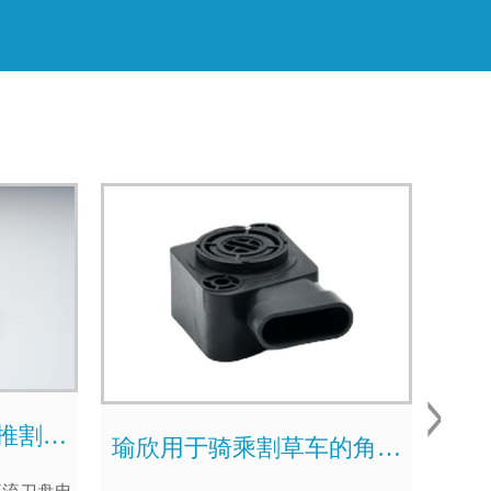
手推割草
瑜欣用于骑乘割草车的角度
传感器360度非接触磁霍尔...