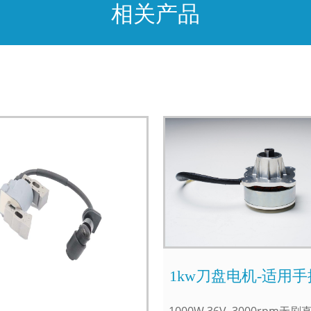
相关产品
1kw刀盘电机-适用
车